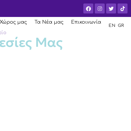
 Χώρος μας
Τα Νέα μας
Επικοινωνία
EN
GR
είο
εσίες Μας