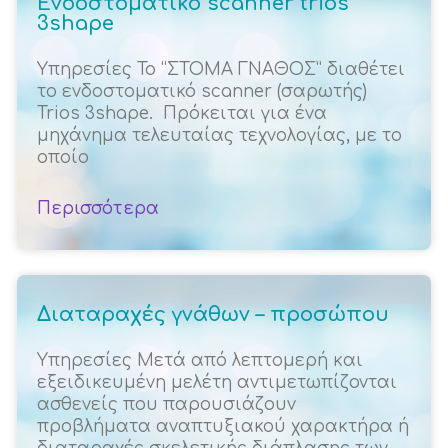
Ενδοστοματικό scanner trios
3shape
Υπηρεσίες Το “ΣΤΟΜΑ ΓΝΑΘΟΣ” διαθέτει
το ενδοστοματικό scanner (σαρωτής)
Trios 3shape. Πρόκειται για ένα
μηχάνημα τελευταίας τεχνολογίας, με το
οποίο
Περισσότερα
Διαταραχές γνάθων – προσώπου
Υπηρεσίες Μετά από λεπτομερή και
εξειδικευμένη μελέτη αντιμετωπίζονται
ασθενείς που παρουσιάζουν
προβλήματα αναπτυξιακού χαρακτήρα ή