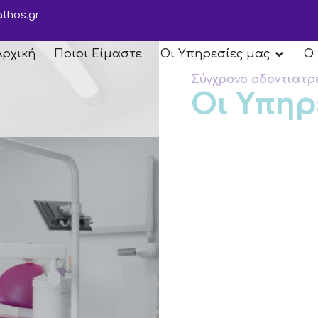
thos.gr
Αρχική
Ποιοι Είμαστε
Οι Υπηρεσίες μας
Ο
Σύγχρονο οδοντιατρ
Οι Υπηρ