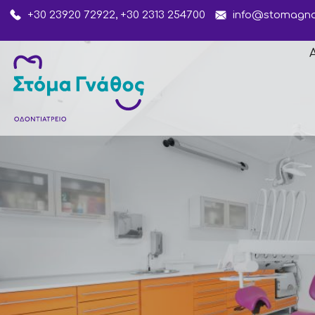
+30 23920 72922, +30 2313 254700
info@stomagna